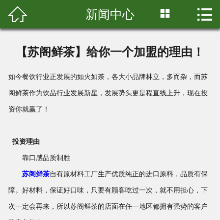



新闻中心
首页

关于我们
【苏阁鲜茶】给你一个加盟的理由！
产品展示
如今餐饮行业正发展的如火如荼，各大小品牌林立，多而杂，而苏
店铺展示
阁鲜茶作为饮品行业发展新星，发展势头更是程直线上升，
现在投
资你就赢了！
新闻中心
加盟中心
投资理由
靠口感品质制胜
联系我们
苏阁鲜茶
自有原材料工厂生产优质纯正的进口原料，品质有保
障。好材料，保证好口味，只要有顾客吃过一次，就不用担心，下
次一定会再来，所以苏阁鲜茶的店面在任一地区都拥有强势的客户