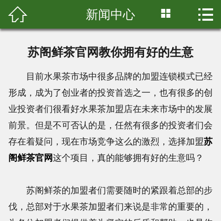



新闻中心
首页

关于我们
苏阁鲜茶官网教你拥有好的生意
产品展示
目前水果茶市场中很多品牌的加盟连锁模式已经
店铺展示
形成，成为了创业者的投资首选之一，也有很多的创
业投资者们很看好水果茶加盟店在未来市场中的发展
新闻中心
前景。但是不可否认的是，任然有很多的投资者们会
加盟中心
存在着疑问，现在市场竞争这么的激烈，选择加盟
苏
阁鲜茶官网
这个项目，真的能够拥有好的生意吗？
联系我们
苏阁鲜茶的加盟者们需要随时的紧跟着总部的步
伐，总部对于水果茶加盟者们来说是非常的重要的，