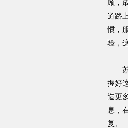
顾，
道路
惯，
验，
苏阁
握好
造更
息，
复。