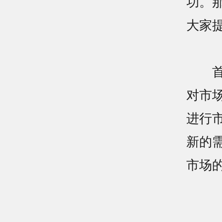
功。
大家
首先
对市
进行
新的
市场