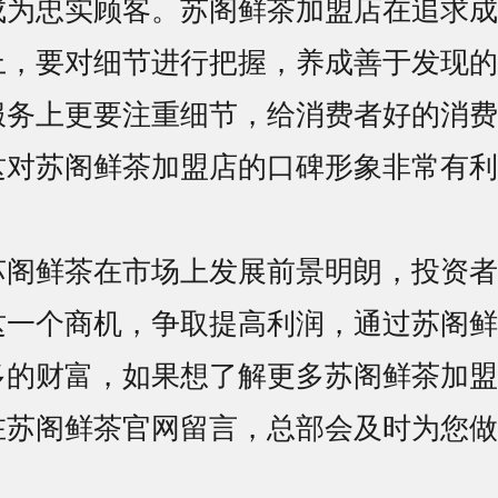
成为忠实顾客。苏阁鲜茶加盟店在追求成
上，要对细节进行把握，养成善于发现的
服务上更要注重细节，给消费者好的消费
这对苏阁鲜茶加盟店的口碑形象非常有利
鲜茶在市场上发展前景明朗，投资者
这一个商机，争取提高利润，通过苏阁鲜
多的财富，如果想了解更多苏阁鲜茶加盟
在苏阁鲜茶官网留言，总部会及时为您做