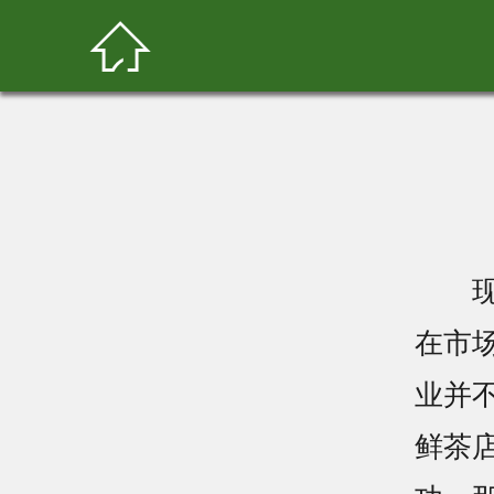

现
在市
业并
鲜茶