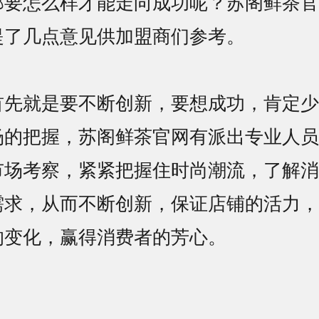
那要怎么样才能走向成功呢？苏阁鲜茶官
提了几点意见供加盟商们参考。
就是要不断创新，要想成功，肯定少
场的把握，苏阁鲜茶官网有派出专业人员
市场考察，紧紧把握住时尚潮流，了解消
需求，从而不断创新，保证店铺的活力，
的变化，赢得消费者的芳心。