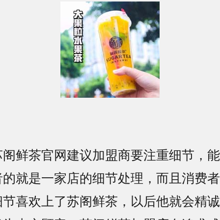
鲜茶官网建议加盟商要注重细节，能
者的就是一家店的细节处理，而且消费者
细节喜欢上了苏阁鲜茶，以后他就会精诚