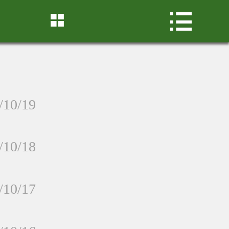
首页



关于我们
产品展示
店铺展示
/10/19
新闻中心
/10/18
加盟中心
联系我们
/10/17