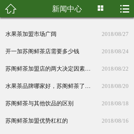



新闻中心
首页

关于我们
水果茶加盟市场广阔
2018/08/27
产品展示
开一加苏阁鲜茶店需要多少钱
2018/08/24
店铺展示
苏阁鲜茶加盟店的两大决定因素，你知道吗？
2018/08/22
新闻中心
水果茶品牌哪家好，苏阁鲜茶了解一下
加盟中心
2018/08/20
联系我们
苏阁鲜茶与其他饮品的区别
2018/08/18
苏阁鲜茶加盟优势杠杠的
2018/08/16